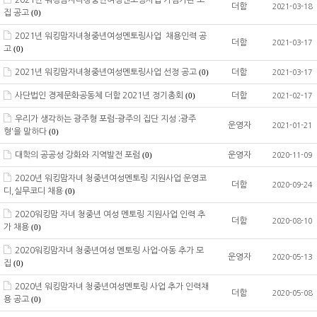
2021년 워킹맘자녀청중년여성멘토링사업 거점기관 모
더함
2021-03-18
집 공고
(0)
2021년 워킹맘자녀청중년여성멘토링사업 채용인력 공
더함
2021-03-17
고
(0)
2021년 워킹맘자녀청중년여성멘토링사업 선정 공고
더함
(0)
2021-03-17
사단법인 경제문화공동체 더함 2021년 정기총회
더함
(0)
2021-02-17
우리가 생각하는 광주형 포럼-광주의 집단 지성 ;광주
운영자
2021-01-21
형'을 말하다
(0)
대학의 공공성 강화와 지역발전 포럼
운영자
(0)
2020-11-09
2020년 워킹맘자녀 청중년여성멘토링 지원사업 운영코
더함
2020-09-24
디,실무코디 채용
(0)
2020워킹맘 자녀 청중년 여성 멘토링 지원사업 인력 추
더함
2020-08-10
가 채용
(0)
2020워킹맘자녀 청중년여성 멘토링 사업-아동 추가 모
운영자
2020-05-13
집
(0)
2020년 워킹맘자녀 청중년여성멘토링 사업 추가 인력채
더함
2020-05-08
용 공고
(0)