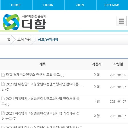
HOME
LOGIN
JOIN
SITEMAP
홈
소식 마당
공고/공지사항
제목
작성자
작성일
더함 경제문화연구소 연구원 모집 공고
더함
(0)
2021-04-20
2021년 워킹맘자녀청중년여성멘토링사업 참여아동 모
더함
2021-04-07
집
(0)
2021 워킹맘자녀청중년여성멘토링사업 인력채용 공
더함
2021-04-07
고
(0)
2021 워킹맘자녀청중년여성멘토링사업 거점기관 선
더함
2021-04-02
정 공고
(0)