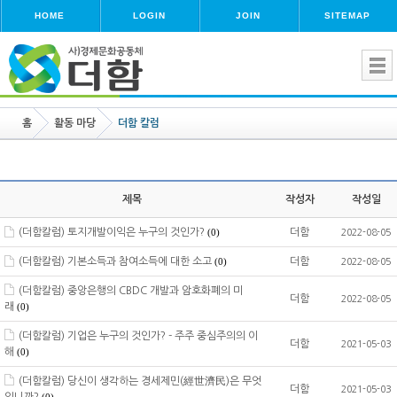
HOME
LOGIN
JOIN
SITEMAP
홈
활동 마당
더함 칼럼
제목
작성자
작성일
(더함칼럼) 토지개발이익은 누구의 것인가?
더함
(0)
2022-08-05
(더함칼럼) 기본소득과 참여소득에 대한 소고
더함
(0)
2022-08-05
(더함칼럼) 중앙은행의 CBDC 개발과 암호화폐의 미
더함
2022-08-05
래
(0)
(더함칼럼) 기업은 누구의 것인가? - 주주 중심주의의 이
더함
2021-05-03
해
(0)
(더함칼럼) 당신이 생각하는 경세제민(經世濟民)은 무엇
더함
2021-05-03