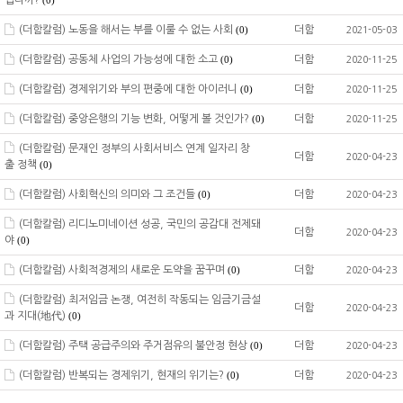
입니까?
(0)
(더함칼럼) 노동을 해서는 부를 이룰 수 없는 사회
더함
(0)
2021-05-03
(더함칼럼) 공동체 사업의 가능성에 대한 소고
더함
(0)
2020-11-25
(더함칼럼) 경제위기와 부의 편중에 대한 아이러니
더함
(0)
2020-11-25
(더함칼럼) 중앙은행의 기능 변화, 어떻게 볼 것인가?
더함
(0)
2020-11-25
(더함칼럼) 문재인 정부의 사회서비스 연계 일자리 창
더함
2020-04-23
출 정책
(0)
(더함칼럼) 사회혁신의 의미와 그 조건들
더함
(0)
2020-04-23
(더함칼럼) 리디노미네이션 성공, 국민의 공감대 전제돼
더함
2020-04-23
야
(0)
(더함칼럼) 사회적경제의 새로운 도약을 꿈꾸며
더함
(0)
2020-04-23
(더함칼럼) 최저임금 논쟁, 여전히 작동되는 임금기금설
더함
2020-04-23
과 지대(地代)
(0)
(더함칼럼) 주택 공급주의와 주거점유의 불안정 현상
더함
(0)
2020-04-23
(더함칼럼) 반복되는 경제위기, 현재의 위기는?
더함
(0)
2020-04-23