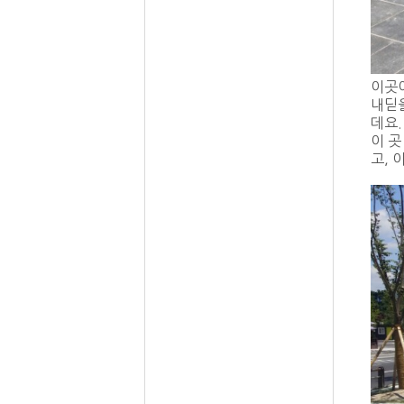
이곳이
내딛
데요.
이 곳
고,
이