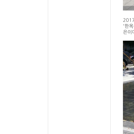
201
'한옥
은이