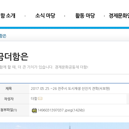
함 소개
소식 마당
활동 마당
경제문화
함은
금더함은
함께 할 때, 더 큰 가치가 있습니다. 경제문화공동체 더함!
제목
2017.05.25.~26 전주시 도시재생 선진지 견학(서보현)
더함
작성자
첨부파일
(1)
1496031397037.jpeg(142kb)