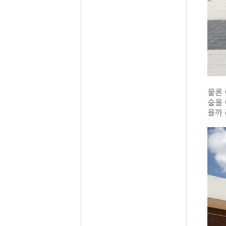
물론 
숲을
을까 