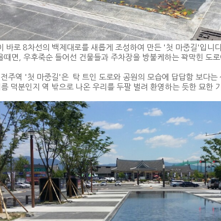
 바로 8차선의 백제대로를 새롭게 조성하여 만든 '첫 마중길'입니
을때면, 우후죽순 들어선 건물들과 주차장을 방불케하는 꽉막힌 도로
 전주역 '첫 마중길'은 탁 트인 도로와 공원의 모습에 답답함 보다는
름 덕분인지 역 밖으로 나온 우리를 두팔 벌려 환영하는 듯한 묘한 