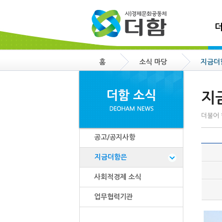
더
홈
소식 마당
지금더
지
더불어 
공고/공지사항
지금더함은
사회적경제 소식
업무협력기관