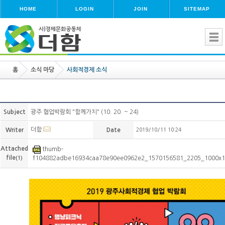
HOME
LOGIN
JOIN
SITEMAP
홈
소식 마당
사회적경제 소식
Subject
광주 협업박람회 "함께가치" (10. 20. ~ 24)
더함
Writer
Date
2019/10/11 10:24
Attached
thumb-
file
(1)
f104882adbe16934caa78e90ee0962e2_1570156581_2205_1000x10