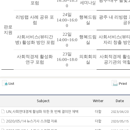
16:30~18:3
광주
-
대구 달빛
포럼
세미나실
0
24
일
리빙랩 사례 공유 포
행복드림
광주 내 리빙랩
14:00~16:0
럼
실
공
0
판로
지원
22
일
사회서비스
(
뷰티간
행복드림
사회서비스
(
뷰
14:00~16:0
병
)
활성화 방안 포럼
실
자리 창출 방
0
23
일
사회적경제 활성화
의회회의
사회적경제 활성
16:00~18:0
연구 포럼
실
공기관의 역할
0
Subject
Writer
Date
UN,사회연대경제 활성화 위한 첫 번째 결의안 채택
더함
2023/04/20
2020/05/14 뉴스기사 스크랩 자료
더함
2020/05/15