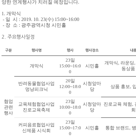
양한 연계행사가 치러질 예정입니다.
1. 개막식
- 일 시
: 2019. 10. 23(
수
) 15:00~16:00
- 장 소
:
광주광역시청 시민홀
2. 주요행사일정
구분
행사명
행사
행사장소
내
23
일
개막식
,
라운딩
개막식
15:00~16:0
시민홀
동상품
0
20
일
반려동물협업사업
시청앞마
12:00~18:0
상품 홍보
,
멍냥피크닉
당
0
협업
23
일
교육체험협업사업
시청앞마
진로교육 체험
,
관련
10:00~18:0
진로교육축제
당
회
행사
0
23
일
커피음료협업사업
15:00~17:0
시민홀
통합 브랜드
,
병
신제품 시식회
0