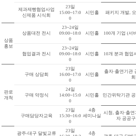
23
일
제과제빵협업사업
15:00~17:0
시민홀
패키지 개발
,
오
신제품 시식회
0
23~24
일
상품대전 전시
09:00~18:0
시민홀
100
개 기업
(
서
0
상품
홍보
23~24
일
협업결과 전시
09:00~18:0
시민홀
10
개 분과 협업
0
23
일
출자
·
출연기관 
구매 상담회
16:00~17:0
시민홀
회
0
24
일
판로
구매 약정식
14:00~15:0
시민홀
민간위탁기관 공
개척
0
23
일
4층
시청
,
출자
·
출연
구매담당자교육
15:30~16:0
세미나실
자 공공구
0
23
일
광주
-
대구 달빛교류
4층