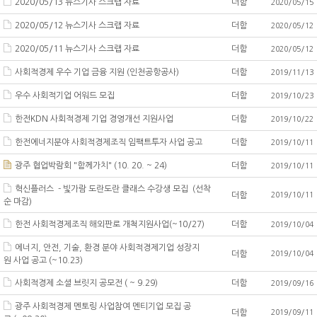
2020/05/13 뉴스기사 스크랩 자료
더함
2020/05/15
2020/05/12 뉴스기사 스크랩 자료
더함
2020/05/12
2020/05/11 뉴스기사 스크랩 자료
더함
2020/05/12
사회적경제 우수 기업 금융 지원 (인천공항공사)
더함
2019/11/13
우수 사회적기업 어워드 모집
더함
2019/10/23
한전KDN 사회적경제 기업 경영개선 지원사업
더함
2019/10/22
한전에너지분야 사회적경제조직 임팩트투자 사업 공고
더함
2019/10/11
광주 협업박람회 "함께가치" (10. 20. ~ 24)
더함
2019/10/11
혁신플러스 - 빛가람 도란도란 클래스 수강생 모집 (선착
더함
2019/10/11
순 마감)
한전 사회적경제조직 해외판로 개척지원사업(~10/27)
더함
2019/10/04
에너지, 안전, 기술, 환경 분야 사회적경제기업 성장지
더함
2019/10/04
원 사업 공고 (~10.23)
사회적경제 소셜 브릿지 공모전 ( ~ 9.29)
더함
2019/09/16
광주 사회적경제 멘토링 사업참여 멘티기업 모집 공
더함
2019/09/11