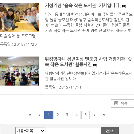
거점기관 '숲속 작은 도서관' 기사입니다.
(0)
“우리 동네 방과후 선생님은 아파트 주민들” [‘주민주도
형 돌봄 공모전 대상’ 남구 숲속작은도서관 김진희 관
장] 턱없이 부족한 돌봄 시설에 엄마들이 후원금·물품
기증 직접 작은 도서관 꾸며 경력 단절 여성 재능 기부
미술·영어 등 프로그램 ..
등록일 : 2019/11/20
워킹맘자녀 청년여성 멘토링 사업 거점기관 '숲
속 작은 도서관' 활동사진
(0)
워킹맘자녀청년여성멘토링사업거점기관'숲속작은도서
관'활동사진 입니다.
등록일 : 2019/11/11
목록
1
2
3
4
5