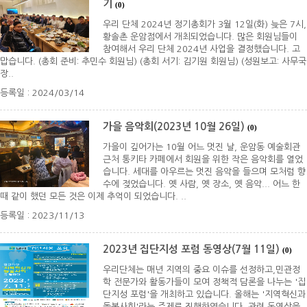
기
(0)
우리 단체 2024년 정기총회가 3월 12일(화) 늦은 7시,
황솔촌 운암점에서 개최되었습니다. 많은 회원님들이
참여해서 우리 단체 2024년 사업을 결정했습니다. 고
맙습니다. (총회 준비: 추민수 회원님) (총회 서기: 김기원 회원님) (성원보고: 사무국
장..
등록일 : 2024/03/14
가을 음악회(2023년 10월 26일)
(0)
가을이 깊어가는 10월 어느 멋진 날, 운암동 예술회관
근처 통키타 카페에서 회원을 위한 작은 음악회를 열었
습니다. 세대를 아우르는 멋진 음악을 들으며 모처럼 향
수에 젖었습니다. 옛 사람, 옛 장소, 옛 음악... 어느 한
때 같이 했던 모든 것은 이제 추억이 되었습니다. ..
등록일 : 2023/11/13
2023년 집단지성 포럼 동영상(7월 11일)
(0)
우리단체는 매년 지역의 중요 이슈를 선정하고,민관정
학 전문가와 활동가들이 모여 정책적 담론을 나누는 '집
단지성 포럼'을 개최하고 있습니다. 올해는 '지역혁신과
돌봄사회'라는 주제로 진행하였습니다. 관련 동영상을