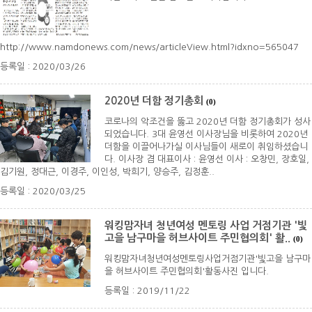
http://www.namdonews.com/news/articleView.html?idxno=565047
등록일 : 2020/03/26
2020년 더함 정기총회
(0)
코로나의 악조건을 뚫고 2020년 더함 정기총회가 성사
되었습니다. 3대 윤영선 이사장님을 비롯하여 2020년
더함을 이끌어나가실 이사님들이 새로이 취임하셨습니
다. 이사장 겸 대표이사 : 윤영선 이사 : 오창민, 장호일,
김기원, 정대근, 이경주, 이인성, 박희기, 양승주, 김정훈..
등록일 : 2020/03/25
워킹맘자녀 청년여성 멘토링 사업 거점기관 '빛
고을 남구마을 허브사이트 주민협의회' 활..
(0)
워킹맘자녀청년여성멘토링사업거점기관'빛고을 남구마
을 허브사이트 주민협의회'활동사진 입니다.
등록일 : 2019/11/22