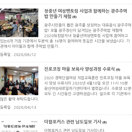
청중년 여성멘토링 사업과 함께하는 광주주먹
밥 만들기 체험
(0)
광주시민들이 뽑은 광주를 상징하는 대표음식 광주주먹
밥! 오월 광주정신이 담겨있는 광주주먹밥 체험에
2020워킹맘자녀 청중년여성멘토링 사업에 참여하고
있는8개 거점 기관에서 두분씩 총 16명이 참여하여 뜻깊은 시간을 보냈습니다. 기
관에서 아이들과 함께 주먹밥 만들기..
등록일 : 2020/06/12
진로코칭 마을 보육사 양성과정 수료식
(0)
2020 경력단절여성 직업교육훈련 진로코칭 마을 보육
사 양성 수료식이 2020년 4월10일 오전 11시 10분
광산여성새로일하기센터에서 열렸습니다. 수료생 32분
모두 긴 시간동안 고생하셨습니다. 앞으로 각 기관에서
많은 활약 부탁드립니다.
등록일 : 2020/04/13
더함포커스 관련 남도일보 기사
(0)
더함포커스 관련 남도일보 기사입니다.