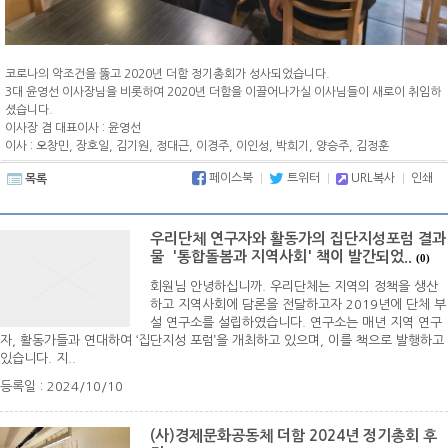
코로나의 악조건을 뚫고 2020년 더함 정기총회가 성사되었습니다.
3대 윤영선 이사장님을 비롯하여 2020년 더함을 이끌어나가실 이사님들이 새로이 취임하
셨습니다.
이사장 겸 대표이사 : 윤영선
이사 : 오창민, 장호일, 김기원, 정대근, 이경주, 이인성, 박희기, 양승주, 김정훈
페이스북
트위터
URL복사
인쇄
목록
우리단체 연구자와 활동가의 집단지성포럼 결과
물 '통합돌봄과 지역사회' 책이 발간되었..
(0)
회원님 안녕하십니까. 우리단체는 지역의 정책을 생산
하고 지역사회에 담론을 전달하고자 2019년에 단체 부
설 연구소를 설립하였습니다. 연구소는 매년 지역 연구
자, 활동가들과 연대하여 ‘집단지성 포럼’을 개최하고 있으며, 이를 책으로 발행하고
있습니다. 지..
등록일 : 2024/10/10
(사)경제문화공동체 더함 2024년 정기총회 후