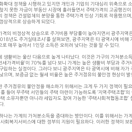
화확대 정책을 시행하고 있지만 개인과 기업의 기대심리 위축으로 소
찾지 못한 자금이 부동산 시장에 흘러들면서 주택가격의 고공행진이 
의 정책은 건설업체의 분양을 통한 주택가격 인상 기회로 작용했으며
비정상적으로 상승하게 되었다.
가격의 비정상적 상승으로 주거비용 부담률이 높아지면서 광주지역은
‘2018년도 주거실태조사’를 살펴보면, 광주지역은 타 광역시에 비해
로 매우 높아서 1인당 소득은 오히려 낮다는 것을 알 수 있다.
 생활비는 울산 다음으로 높게 나타났다. 이것은 가구의 가처분소득
세가격비율’이 70%를 넘다 보니 가계는 높은 생활비 부담과 주거비
구입하는 실정이다. 그러다 보니 광주지역은 타 광역시에 비해 자가 
낮으며, 보증금 없는 월세 비율은 높은 주거점유의 불안정 현상이 발
한 주거점유의 불안정을 해소하기 위해서는 크게 두 가지 정책이 필
예를 들어 무주택 서민들의 주택 마련이 가능하도록 ‘지역주택조합’
주택 소유자뿐만 아니라 세입자도 참여 가능한 ‘주택사회적협동조합’
다.
하나는 가계의 가처분소득을 증대하는 방안이다. 이를 위해서는 가계의
등 사회복지서비스에 대한 정부의 지원이 필요하다. 이러한 정책이 