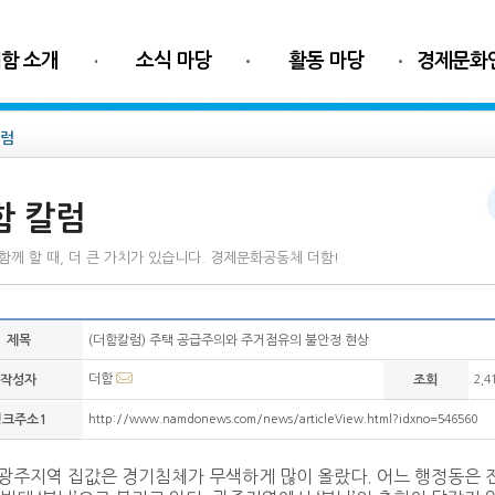
함 소개
소식 마당
활동 마당
경제문화
칼럼
함 칼럼
함께 할 때, 더 큰 가치가 있습니다. 경제문화공동체 더함!
제목
(더함칼럼) 주택 공급주의와 주거점유의 불안정 현상
더함
작성자
조회
2,4
링크주소1
http://www.namdonews.com/news/articleView.html?idxno=546560
광주지역 집값은 경기침체가 무색하게 많이 올랐다. 어느 행정동은 전