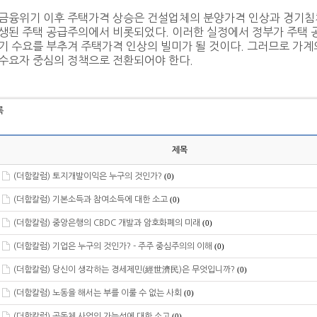
 금융위기 이후 주택가격 상승은 건설업체의 분양가격 인상과 경기침
발생된 주택 공급주의에서 비롯되었다. 이러한 실정에서 정부가 주택
기 수요를 부추겨 주택가격 인상의 빌미가 될 것이다. 그러므로 가
수요자 중심의 정책으로 전환되어야 한다.
록
제목
(더함칼럼) 토지개발이익은 누구의 것인가?
(0)
(더함칼럼) 기본소득과 참여소득에 대한 소고
(0)
(더함칼럼) 중앙은행의 CBDC 개발과 암호화폐의 미래
(0)
(더함칼럼) 기업은 누구의 것인가? - 주주 중심주의의 이해
(0)
(더함칼럼) 당신이 생각하는 경세제민(經世濟民)은 무엇입니까?
(0)
(더함칼럼) 노동을 해서는 부를 이룰 수 없는 사회
(0)
(더함칼럼) 공동체 사업의 가능성에 대한 소고
(0)