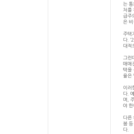
는 통
처를 
급주
은 
주택
다. 
대적으
그런데
매매전
택을 
율은 
이러
다. 
며, 
야 한
다른 
봄 
다.