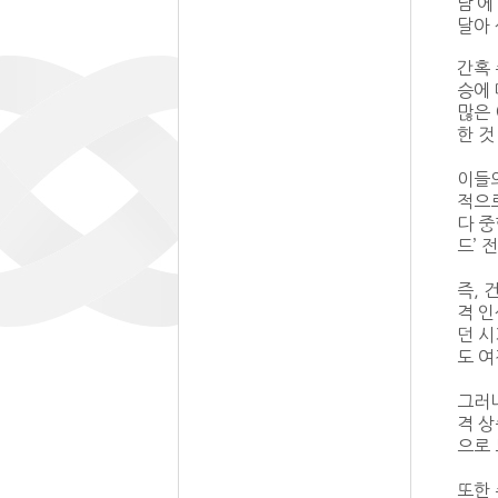
남’에
달아 
간혹 
승에 
많은 
한 것
이들의
적으
다 중
드’ 
즉, 
격 
던 시
도 여
그러니
격 상
으로 
또한