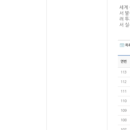
세계
서 
려 투
서 실
목
연번
113
112
111
110
109
108
107