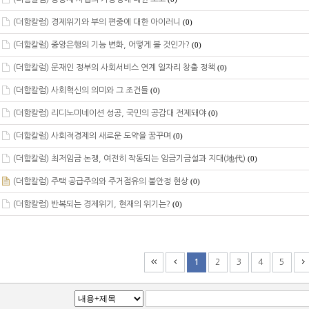
(더함칼럼) 경제위기와 부의 편중에 대한 아이러니
(0)
(더함칼럼) 중앙은행의 기능 변화, 어떻게 볼 것인가?
(0)
(더함칼럼) 문재인 정부의 사회서비스 연계 일자리 창출 정책
(0)
(더함칼럼) 사회혁신의 의미와 그 조건들
(0)
(더함칼럼) 리디노미네이션 성공, 국민의 공감대 전제돼야
(0)
(더함칼럼) 사회적경제의 새로운 도약을 꿈꾸며
(0)
(더함칼럼) 최저임금 논쟁, 여전히 작동되는 임금기금설과 지대(地代)
(0)
(더함칼럼) 주택 공급주의와 주거점유의 불안정 현상
(0)
(더함칼럼) 반복되는 경제위기, 현재의 위기는?
(0)
1
2
3
4
5