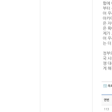
험에 
부터 
어 우
아카데
은 자
은 육
제가 
어 우
는 더
정부의
국 사
쟁 대
게 해
목
연번
113