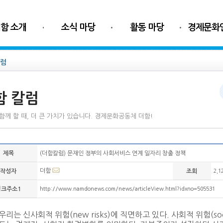
함 소개
소식 마당
활동 마당
경제문화
칼럼
함 칼럼
함께 할 때, 더 큰 가치가 있습니다. 경제문화공동체 더함!
제목
(더함칼럼) 문재인 정부의 사회서비스 연계 일자리 창출 정책
더함
작성자
조회
2,1
링크주소1
http://www.namdonews.com/news/articleView.html?idxno=505531
우리는 신사회적 위험(new risks)에 직면하고 있다. 사회적 위험(soc