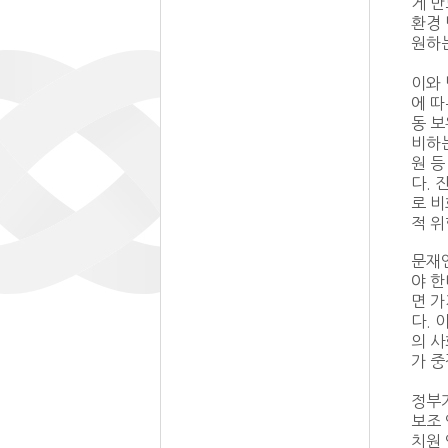
게 만
환경 
원하는
이와 
에 따
동 보
비하는
원 등
다. 
로 비
적 
문재인
야 한
면 
다. 
의 사
가 중
정부가
보조 
치원 