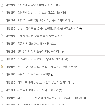
(더함칼럼) 기본소득과 참여소득에 대한 소고
(0)
(더함칼럼) 중앙은행의 CBDC 개발과 암호화폐의 미래
(0)
(더함칼럼) 기업은 누구의 것인가? - 주주 중심주의의 이해
(0)
(더함칼럼) 당신이 생각하는 경세제민(經世濟民)은 무엇입니까?
(0)
(더함칼럼) 노동을 해서는 부를 이룰 수 없는 사회
(0)
(더함칼럼) 공동체 사업의 가능성에 대한 소고
(0)
(더함칼럼) 경제위기와 부의 편중에 대한 아이러니
(0)
(더함칼럼) 중앙은행의 기능 변화, 어떻게 볼 것인가?
(0)
(더함칼럼) 문재인 정부의 사회서비스 연계 일자리 창출 정책
(0)
(더함칼럼) 사회혁신의 의미와 그 조건들
(0)
(더함칼럼) 리디노미네이션 성공, 국민의 공감대 전제돼야
(0)
(더함칼럼) 사회적경제의 새로운 도약을 꿈꾸며
(0)
(더함칼럼) 최저임금 논쟁, 여전히 작동되는 임금기금설과 지대(地代)
(0)