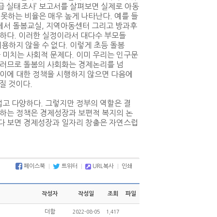
급 실태조사’ 보고서를 살펴보면 실제로 아동
못하는 비율은 매우 높게 나타난다. 예를 들
중에서 돌봄교실, 지역아동센터 그리고 방과후
과하다. 이러한 실정이라서 대다수 부모들
이용하지 않을 수 없다. 이렇게 초등 돌봄
 미치는 사회적 문제다. 이미 우리는 인구문
 그러므로 돌봄의 사회화는 경제논리를 넘
 이에 대한 정책을 시행하지 않으면 다음에
질 것이다.
넓고 다양하다. 그렇지만 정부의 역할은 결
비하는 정책은 경제성장과 보편적 복지의 논
러다 보면 경제성장과 일자리 창출은 자연스럽
페이스북
트위터
URL복사
인쇄
작성자
작성일
조회
파일
더함
2022-08-05
1,417