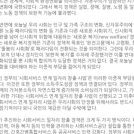
드는 경제적, 사회적 환경변화를 의미한다. 자본주의가 성장하던 시기의 
변화에 국한되었다. 그래서 복지 정책은 실업, 장애, 질병, 노령 등 
 노동 정책의 보완적 기능에 불과했다.
반면에 오늘날 우리 사회는 인구 및 가족 구조의 변화, 신자유주의에
른 노동 패러다임의 변화 등 기존과 다른 새로운 사회위기, 신사회적
완을 넘어 신사회적 위험에 대응하는 ‘새로운 복지(new welfare)
 새로운 복지정책은 기존의 정책적 목표인 ‘완전고용’에서 고령화,
 ‘돌봄의 사회화’로 패러다임이 전환되는 것을 의미한다. 그런데 우
진보적 단체나 정치인이 ‘보편적 복지’를 수차례 주장했지만 이를 반
화되었을 뿐 사회적 합의까지 도달한 정책은 거의 없다. 결국 오늘
위험을 대비해야 하는 이중적 부담을 짊어지게 되었다
 정부의 ‘사회서비스 연계 일자리 창출 사업’은 이러한 이중적 부담
다. 이것은 또한 정부의 소득주도성장 정책과 연결되어 있다. 정부
가계의 가처분소득이 자연스럽게 증가하여 소비심리가 되살아나고, 기
이러한 기대는 사회서비스 연계 일자리 창출 사업이 선행되고 그 이후
회서비스 연계 일자리 사업은 우리사회의 안정을 위해서라도 반드시 
장기적이다 보니 국민의 체감은 더딜 수밖에 없다.
 추진하는 사회서비스 일자리 창출 정책은 크게 두 가지 방식이다. 
인력, 아동 복지 등의 인력을 관리하는 사회서비스공단 설립을 통한 
인력, 간호간병통합서비스 등 공공서비스 인력 강화다. 정부의 사회