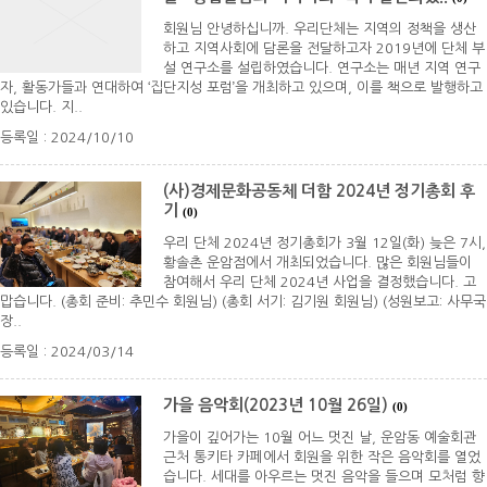
회원님 안녕하십니까. 우리단체는 지역의 정책을 생산
하고 지역사회에 담론을 전달하고자 2019년에 단체 부
설 연구소를 설립하였습니다. 연구소는 매년 지역 연구
자, 활동가들과 연대하여 ‘집단지성 포럼’을 개최하고 있으며, 이를 책으로 발행하고
있습니다. 지..
등록일 : 2024/10/10
(사)경제문화공동체 더함 2024년 정기총회 후
기
(0)
우리 단체 2024년 정기총회가 3월 12일(화) 늦은 7시,
황솔촌 운암점에서 개최되었습니다. 많은 회원님들이
참여해서 우리 단체 2024년 사업을 결정했습니다. 고
맙습니다. (총회 준비: 추민수 회원님) (총회 서기: 김기원 회원님) (성원보고: 사무국
장..
등록일 : 2024/03/14
가을 음악회(2023년 10월 26일)
(0)
가을이 깊어가는 10월 어느 멋진 날, 운암동 예술회관
근처 통키타 카페에서 회원을 위한 작은 음악회를 열었
습니다. 세대를 아우르는 멋진 음악을 들으며 모처럼 향