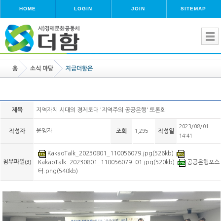
HOME
LOGIN
JOIN
SITEMAP
홈
소식 마당
지금더함은
제목
지역자치 시대의 경제토대 '지역주의 공공은행' 토론회
2023/08/01
운영자
작성자
조회
1,295
작성일
14:41
KakaoTalk_20230801_110056079.jpg(526kb)
첨부파일
(3)
KakaoTalk_20230801_110056079_01.jpg(520kb)
공공은행포스
터.png(540kb)