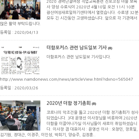
2020 경력단절여성 직업교육훈련 진로코칭 마을 보육
사 양성 수료식이 2020년 4월10일 오전 11시 10분
광산여성새로일하기센터에서 열렸습니다. 수료생 32분
모두 긴 시간동안 고생하셨습니다. 앞으로 각 기관에서
많은 활약 부탁드립니다.
등록일 : 2020/04/13
더함포커스 관련 남도일보 기사
(0)
더함포커스 관련 남도일보 기사입니다.
http://www.namdonews.com/news/articleView.html?idxno=565047
등록일 : 2020/03/26
2020년 더함 정기총회
(0)
코로나의 악조건을 뚫고 2020년 더함 정기총회가 성사
되었습니다. 3대 윤영선 이사장님을 비롯하여 2020년
더함을 이끌어나가실 이사님들이 새로이 취임하셨습니
다. 이사장 겸 대표이사 : 윤영선 이사 : 오창민, 장호일,
김기원, 정대근, 이경주, 이인성, 박희기, 양승주, 김정훈..