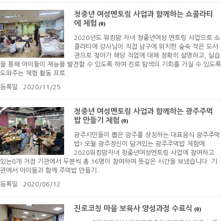
청중년 여성멘토링 사업과 함께하는 쇼콜라티
에 체험
(0)
2020년도 워킹맘 자녀 청중년여성 멘토링 사업으로 쇼
콜라티에 강사님이 직접 남구에 위치한 숲속 작은 도서
관으로 찾아가 해당 직업에 대해 정확히 설명하고, 실습
을 통해 아이들이 재능을 발견할 수 있도록 하여 진로 탐색의 기회를 가질 수 있도록
도와주는 체험 활동 프로..
등록일 : 2020/11/25
청중년 여성멘토링 사업과 함께하는 광주주먹
밥 만들기 체험
(0)
광주시민들이 뽑은 광주를 상징하는 대표음식 광주주먹
밥! 오월 광주정신이 담겨있는 광주주먹밥 체험에
2020워킹맘자녀 청중년여성멘토링 사업에 참여하고
있는8개 거점 기관에서 두분씩 총 16명이 참여하여 뜻깊은 시간을 보냈습니다. 기
관에서 아이들과 함께 주먹밥 만들기..
등록일 : 2020/06/12
진로코칭 마을 보육사 양성과정 수료식
(0)