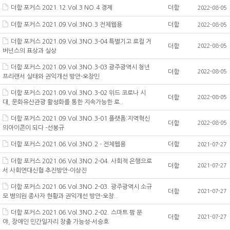
더함 포커스 2021.12.Vol.3 NO.4 경제
더함
2022-08-05
더함 포커스 2021.09.Vol.3NO.3 전체웹용
더함
2022-08-05
더함 포커스 2021.09.Vol.3NO.3-04 특별기고 로컬 거
더함
2022-08-05
버넌스의 표상과 실상
더함 포커스 2021.09.Vol.3NO.3-03 광주광역시 청년
더함
2022-08-05
프리랜서 실태와 권익개선 방안-오창민
더함 포커스 2021.09.Vol.3NO.3-02 위드 코로나 시
더함
2022-08-05
대, 문화유산관광 활성화를 통한 지속가능한 로..
더함 포커스 2021.09.Vol.3NO.3-01 플랫폼:지역혁신
더함
2022-08-05
의아이콘이 되다 -선봉규
더함 포커스 2021.06.Vol.3NO.2 - 전체웹용
더함
2021-07-27
더함 포커스 2021.06.Vol.3NO.2-04. 사회적 은행으로
더함
2021-07-27
서 사회연대신협 추진방안-이상진
더함 포커스 2021.06.Vol.3NO.2-03. 광주광역시 소규
더함
2021-07-27
모 병의원 종사자 현황과 권익개선 방안-오창..
더함 포커스 2021.06.Vol.3NO.2-02. 스마트 팜 분
더함
2021-07-27
야, 장애인 민간일자리 창출 가능성-서승호