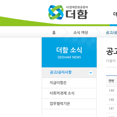
더
홈
소식 마당
공고/
공
더불어 
공고/공지사항
연번
지금더함은
149
사회적경제 소식
148
업무협력기관
147