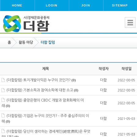
HOME
LOGIN
JOIN
SITEMAP
홈
활동 마당
더함 칼럼
제목
작성자
작성일
(더함칼럼) 토지개발이익은 누구의 것인가?
더함
(0)
2022-08-05
(더함칼럼) 기본소득과 참여소득에 대한 소고
더함
(0)
2022-08-05
(더함칼럼) 중앙은행의 CBDC 개발과 암호화폐의 미
더함
2022-08-05
래
(0)
(더함칼럼) 기업은 누구의 것인가? - 주주 중심주의의 이
더함
2021-05-03
해
(0)
(더함칼럼) 당신이 생각하는 경세제민(經世濟民)은 무엇
더함
2021-05-03