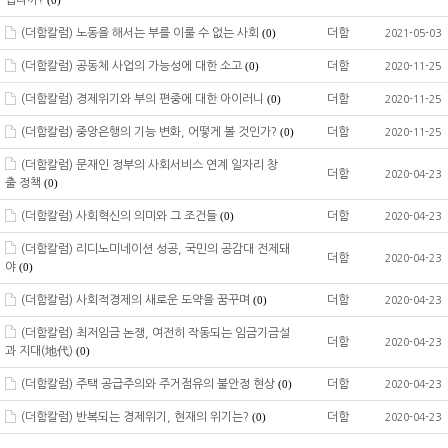
입니까?
(0)
(더함칼럼) 노동을 해서는 부를 이룰 수 없는 사회
더함
(0)
2021-05-03
(더함칼럼) 공동체 사업의 가능성에 대한 소고
더함
(0)
2020-11-25
(더함칼럼) 경제위기와 부의 편중에 대한 아이러니
더함
(0)
2020-11-25
(더함칼럼) 중앙은행의 기능 변화, 어떻게 볼 것인가?
더함
(0)
2020-11-25
(더함칼럼) 문재인 정부의 사회서비스 연계 일자리 창
더함
2020-04-23
출 정책
(0)
(더함칼럼) 사회혁신의 의미와 그 조건들
더함
(0)
2020-04-23
(더함칼럼) 리디노미네이션 성공, 국민의 공감대 전제돼
더함
2020-04-23
야
(0)
(더함칼럼) 사회적경제의 새로운 도약을 꿈꾸며
더함
(0)
2020-04-23
(더함칼럼) 최저임금 논쟁, 여전히 작동되는 임금기금설
더함
2020-04-23
과 지대(地代)
(0)
(더함칼럼) 주택 공급주의와 주거점유의 불안정 현상
더함
(0)
2020-04-23
(더함칼럼) 반복되는 경제위기, 현재의 위기는?
더함
(0)
2020-04-23